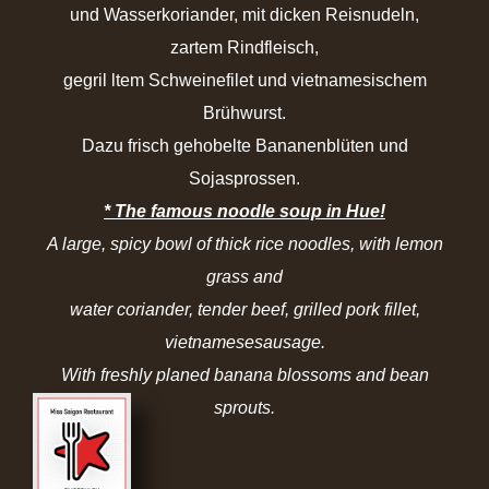
und Wasserkoriander, mit dicken Reisnudeln,
zartem Rindfleisch,
gegril ltem Schweinefilet und vietnamesischem
Brühwurst.
Dazu frisch gehobelte Bananenblüten und
Sojasprossen.
* The famous noodle soup in Hue!
A large, spicy bowl of thick rice noodles, with lemon
grass and
water coriander, tender beef, grilled pork fillet,
vietnamesesausage.
With freshly
planed banana blossoms and bean
sprouts.