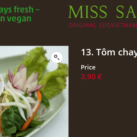
13. Tôm chay
Price
3,90
€